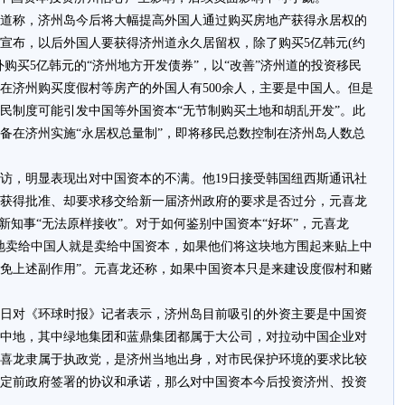
道称，济州岛今后将大幅提高外国人通过购买房地产获得永居权的
外宣布，以后外国人要获得济州道永久居留权，除了购买5亿韩元(约
外购买5亿韩元的“济州地方开发债券”，以“改善”济州道的投资移民
在济州购买度假村等房产的外国人有500余人，主要是中国人。但是
民制度可能引发中国等外国资本“无节制购买土地和胡乱开发”。此
备在济州实施“永居权总量制”，即将移民总数控制在济州岛人数总
，明显表现出对中国资本的不满。他19日接受韩国纽西斯通讯社
获得批准、却要求移交给新一届济州政府的要求是否过分，元喜龙
新知事“无法原样接收”。对于如何鉴别中国资本“好坏”，元喜龙
地卖给中国人就是卖给中国资本，如果他们将这块地方围起来贴上中
免上述副作用”。元喜龙还称，如果中国资本只是来建设度假村和赌
日对《环球时报》记者表示，济州岛目前吸引的外资主要是中国资
中地，其中绿地集团和蓝鼎集团都属于大公司，对拉动中国企业对
喜龙隶属于执政党，是济州当地出身，对市民保护环境的要求比较
定前政府签署的协议和承诺，那么对中国资本今后投资济州、投资