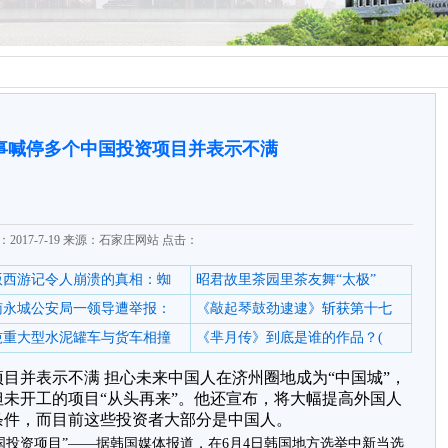
事喊停多个中国投资项目并表示不满
2017-7-19 来源：石家庄网站 点击：
6版西游记令人崩溃的真相：蜘
昭君故里茶园里茶友舞“太极”
南永城公安局一领导遭举报：
《敲起琴鼓劲逮逮》斩获第十七
0吨重大型水泥罐车与货车相撞
《芈月传》到底是谁的作品？(
目并表示不满 担心未来中国人在济州圈地成为“中国城”，
未开工的项目“从头再来”。他还宣布，将大幅提高外国人
条件，而目前这些投资者大部分是中国人。
资项目”——据韩国媒体报道，在6月4日韩国地方选举中新当选