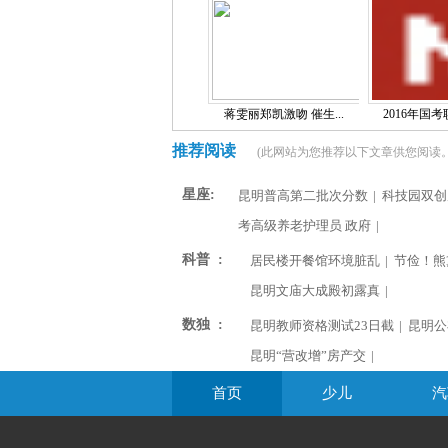
蒋雯丽郑凯激吻 催生...
2016年国考职
推荐阅读
(此网站为您推荐以下文章供您阅读。
星座:
昆明普高第二批次分数
|
科技园双创
考高级养老护理员 政府
|
科普 :
居民楼开餐馆环境脏乱
|
节俭！熊
昆明文庙大成殿初露真
|
数独 :
昆明教师资格测试23日截
|
昆明公
昆明“营改增”房产交
|
首页
少儿
汽