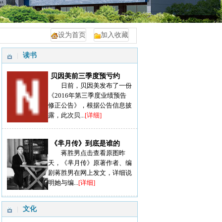
设为首页
加入收藏
读书
贝因美前三季度预亏约
日前，贝因美发布了一份
《2016年第三季度业绩预告
修正公告》，根据公告信息披
露，此次贝...
[详细]
《芈月传》到底是谁的
蒋胜男点击查看原图昨
天，《芈月传》原著作者、编
剧蒋胜男在网上发文，详细说
明她与编...
[详细]
文化