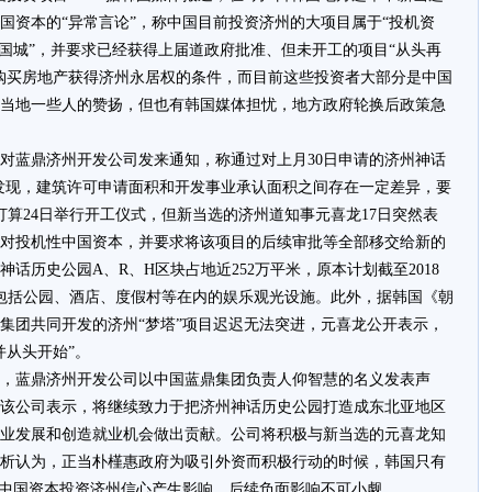
国资本的“异常言论”，称中国目前投资济州的大项目属于“投机资
中国城”，并要求已经获得上届道政府批准、但未开工的项目“从头再
购买房地产获得济州永居权的条件，而目前这些投资者大部分是中国
当地一些人的赞扬，但也有韩国媒体担忧，地方政府轮换后政策急
蓝鼎济州开发公司发来通知，称通过对上月30日申请的济州神话
发现，建筑许可申请面积和开发事业承认面积之间存在一定差异，要
打算24日举行开工仪式，但新当选的济州道知事元喜龙17日突然表
对投机性中国资本，并要求将该项目的后续审批等全部移交给新的
话历史公园A、R、H区块占地近252万平米，原本计划截至2018
)建设包括公园、酒店、度假村等在内的娱乐观光设施。此外，据韩国《朝
集团共同开发的济州“梦塔”项目迟迟无法突进，元喜龙公开表示，
并从头开始”。
，蓝鼎济州开发公司以中国蓝鼎集团负责人仰智慧的名义发表声
该公司表示，将继续致力于把济州神话历史公园打造成东北亚地区
业发展和创造就业机会做出贡献。公司将积极与新当选的元喜龙知
析认为，正当朴槿惠政府为吸引外资而积极行动的时候，韩国只有
对中国资本投资济州信心产生影响，后续负面影响不可小觑。