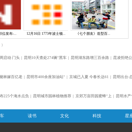
位发布-...
12月16日 1773年波士顿...
《七个朋友》造型百...
)
周启动 门头
|
昆明10天查处274辆“黑车
|
昆明湖东路增三百余路
|
昆凌拒绝
黛林嫁百亿老
|
昆明市400余座加油站“
|
京城已入夏 今春长达61
|
昆明出台-
布225个淹水点负
|
昆明城市园林植物推荐
|
京郊万亩田园蜜蜂“上
|
昆明水产
车
读书
文化
科技
星