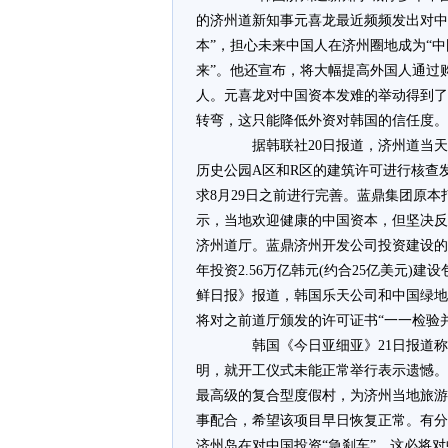
的济州道新知事元喜龙最近频频发出对中
本”，担心未来中国人在济州圈地成为“
来”。他还宣布，将大幅提高外国人通过
人。元喜龙对中国资本发难的举动得到了
转弯，这只能降低外资对韩国的信任度。
据韩联社20日报道，济州道当天对
历史公园A区和R区的建筑许可进行核查
求8月29日之前进行完善。蓝鼎集团原本
示，当地欢迎健康的中国资本，但坚决反
济州道厅。蓝鼎济州开发公司投资建设的神
年投资2.56万亿韩元(约合25亿美元
鲜日报》报道，韩国乐天公司和中国绿地
将对之前道厅颁发的许可证书“一一检验
韩国《今日亚细亚》21日报道称
明，就开工仪式未能正常举行表示遗憾。
最高级的复合型度假村，为济州当地旅游
事配合，希望该项目早日恢复正常。有分
济州岛在对中国投资“急刹车”，这必将