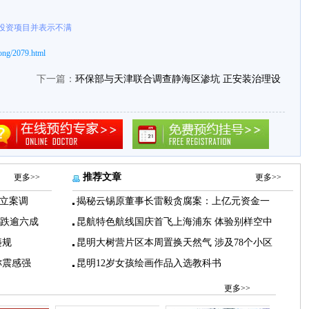
投资项目并表示不满
ong/2079.html
下一篇：
环保部与天津联合调查静海区渗坑 正安装治理设
推荐文章
更多>>
更多>>
立案调
揭秘云锡原董事长雷毅贪腐案：上亿元资金一
下跌逾六成
昆航特色航线国庆首飞上海浦东 体验别样空中
违规
昆明大树营片区本周置换天然气 涉及78个小区
称震感强
昆明12岁女孩绘画作品入选教科书
更多>>