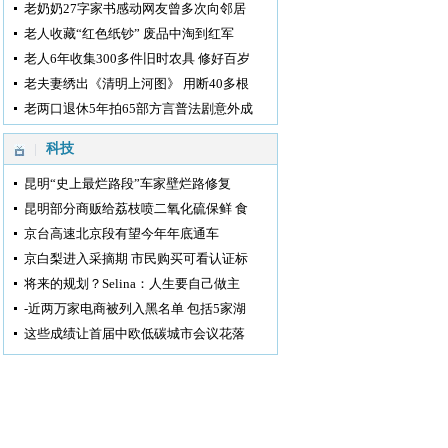
老奶奶27字家书感动网友曾多次向邻居
老人收藏“红色纸钞” 废品中淘到红军
老人6年收集300多件旧时农具 修好百岁
老夫妻绣出《清明上河图》 用断40多根
老两口退休5年拍65部方言普法剧意外成
科技
昆明“史上最烂路段”车家壁烂路修复
昆明部分商贩给荔枝喷二氧化硫保鲜 食
京台高速北京段有望今年年底通车
京白梨进入采摘期 市民购买可看认证标
将来的规划？Selina：人生要自己做主
-近两万家电商被列入黑名单 包括5家湖
这些成绩让首届中欧低碳城市会议花落