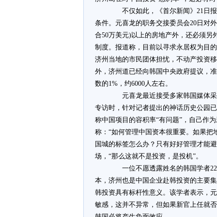
不仅如此，《首尔新闻》21日报
条件。元喜龙的职务交接委员会20日对
合50万美元)以上的房地产外，还必须另
制度。报道称，目前以寻求永居权为目的
济州当地的市民团体担忧，不动产投资移
外，济州道已经向韩国中央政府提议，准
数的1%，约6000人左右。
元喜龙最近接受多家韩国媒体采访
专访时，针对记者提出的神话历史公园已
称中国项目的容积率“有问题”，自己作为
称：“如何管理中国资本很重要。如果把
国城的标签怎么办？只有好好管理才能避
场，“那么这就不是投资，是投机”。
一位不愿透露姓名的韩国学者22
本，济州也是中国企业赴韩投资的主要集
韩投资具有标杆性意义。该学者表示，元
敏感，这并不异常，但如果新官上任就否
韩国必将产生负面效应。