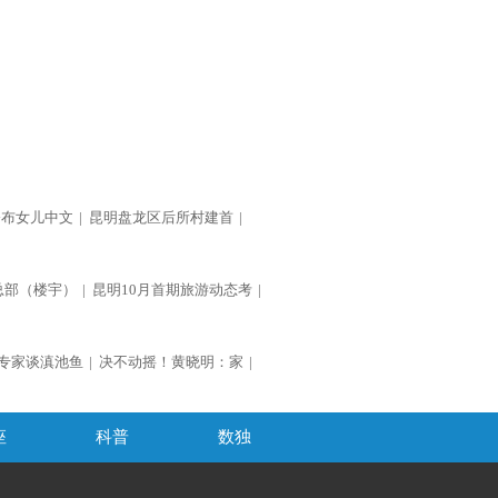
公布女儿中文
|
昆明盘龙区后所村建首
|
总部（楼宇）
|
昆明10月首期旅游动态考
|
专家谈滇池鱼
|
决不动摇！黄晓明：家
|
座
科普
数独