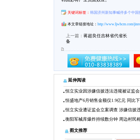
关键词标签：
韩国济州新知事喊停多个中国
本文章链接地址：
http://www.ljwhcm.com/jinr
上一篇：
蒋超良任吉林省代省长
备
延伸阅读
恒立实业因涉嫌信披违法违规被证监会
恒盛地产6月销售金额仅1.9亿元 同比
恒立实业遭证监会立案调查 涉嫌信披
衡阳军械库爆炸持续数分钟 周边村民
图文推荐