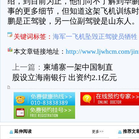
绍，到目前为止，他们尚不了解到华
事的更多细节，但知道这架飞机训练
鹏是正驾驶，另一位副驾驶是山东人。
关键词标签：
海军一飞机坠毁正驾驶员牺牲 
本文章链接地址：
http://www.ljwhcm.com/jin
上一篇：
柬埔寨一架中国制直
股设立海南银行 出资约2.1亿元
延伸阅读
推荐文
更多>>