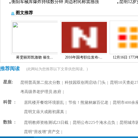
衡阳军械库爆炸持续数分钟 周边村民称震感强
昆明12
图文推荐
蒋雯丽郑凯激吻 催生...
2016年国考职位发布-...
12月16日 1773
推荐阅读
(此网站为您推荐以下文章供您阅读。)
星座:
昆明普高第二批次分数
|
科技园双创周启动 门头
|
昆明10天查处2
考高级养老护理员 政府
|
科普 :
居民楼开餐馆环境脏乱
|
节俭！熊黛林嫁百亿老
|
昆明市400余
昆明文庙大成殿初露真
|
数独 :
昆明教师资格测试23日截
|
昆明公布225个淹水点负
|
昆明城市
昆明“营改增”房产交
|