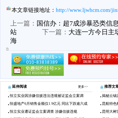
本文章链接地址：
http://www.ljwhcm.com/jin
上一篇：
国信办：超7成涉暴恐类信
站
下一篇：
大连一方今日主
海
延伸阅读
推荐文
更多>>
恒立实业因涉嫌信披违法违规被证监会立案调
揭秘云锡
恒盛地产6月销售金额仅1.9亿元 同比下跌逾六成
昆航特色
恒立实业遭证监会立案调查 涉嫌信披违规
昆明大树