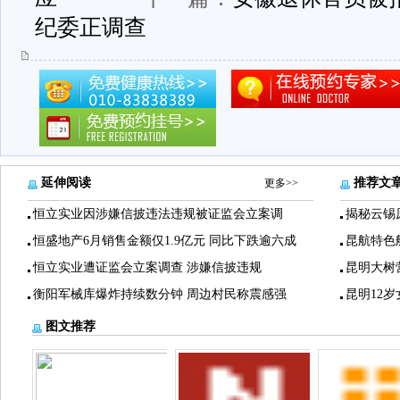
纪委正调查
延伸阅读
推荐文
更多>>
恒立实业因涉嫌信披违法违规被证监会立案调
揭秘云锡
恒盛地产6月销售金额仅1.9亿元 同比下跌逾六成
昆航特色
恒立实业遭证监会立案调查 涉嫌信披违规
昆明大树
衡阳军械库爆炸持续数分钟 周边村民称震感强
昆明12
图文推荐