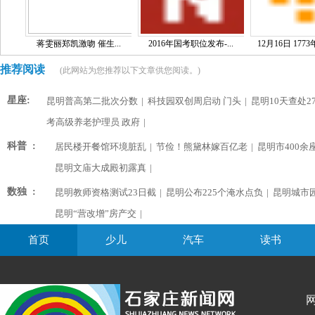
蒋雯丽郑凯激吻 催生...
2016年国考职位发布-...
12月16日 1773
推荐阅读
(此网站为您推荐以下文章供您阅读。)
星座:
昆明普高第二批次分数
|
科技园双创周启动 门头
|
昆明10天查处2
考高级养老护理员 政府
|
科普 :
居民楼开餐馆环境脏乱
|
节俭！熊黛林嫁百亿老
|
昆明市400余
昆明文庙大成殿初露真
|
数独 :
昆明教师资格测试23日截
|
昆明公布225个淹水点负
|
昆明城市
昆明“营改增”房产交
|
首页
少儿
汽车
读书