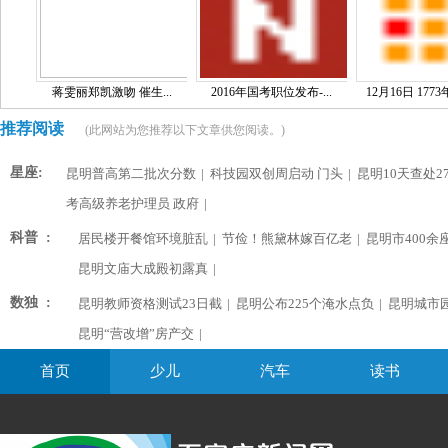
蒋雯丽郑凯激吻 催生...
2016年国考职位发布-...
12月16日 1773
推荐阅读
(此网站为您推荐以下文章供您阅读。)
星座:
昆明普高第二批次分数
|
科技园双创周启动 门头
|
昆明10天查处2
考高级养老护理员 政府
|
科普 :
居民楼开餐馆环境脏乱
|
节俭！熊黛林嫁百亿老
|
昆明市400余
昆明文庙大成殿初露真
|
数独 :
昆明教师资格测试23日截
|
昆明公布225个淹水点负
|
昆明城市
昆明“营改增”房产交
|
首页
少儿
汽车
读书