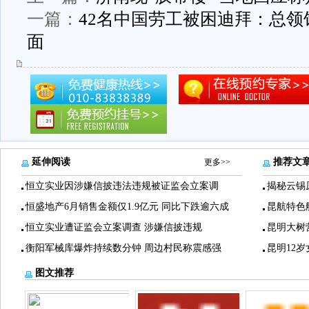
一篇：
42名中国劳工被困迪拜：总领
面
延伸阅读
推荐文
更多>>
恒立实业因涉嫌信披违法违规被证监会立案调
揭秘云锡
恒盛地产6月销售金额仅1.9亿元 同比下跌逾六成
昆航特色
恒立实业遭证监会立案调查 涉嫌信披违规
昆明大树
衡阳军械库爆炸持续数分钟 周边村民称震感强
昆明12
图文推荐