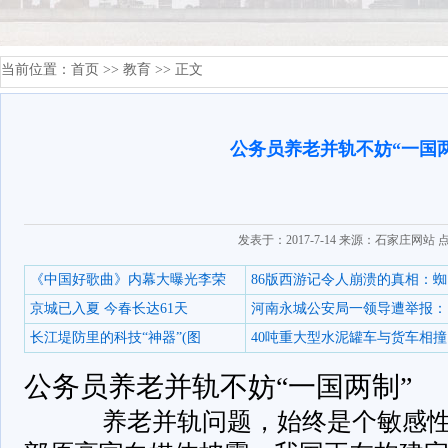
当前位置：
首页
>>
教育
>> 正文
公务员养老并轨不妨“一国
发表于：2017-7-14 来源：石家庄网站 
《中国好歌曲》内幕大曝光李荣
86版西游记令人崩溃的真相：蜘
京城已入夏 今春长达61天
河南永城公安局一领导遭举报：
长江堤防里的科技“神器”(图
40吨重大型水泥罐车与货车相撞
公务员养老并轨不妨“一国两制”
养老并轨问题，始终是个敏感性