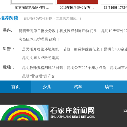
蒋雯丽郑凯激吻 催生...
2016年国考职位发布-...
12月16日 1773
推荐阅读
(此网站为您推荐以下文章供您阅读。)
星座:
昆明普高第二批次分数
|
科技园双创周启动 门头
|
昆明10天查处2
考高级养老护理员 政府
|
科普 :
居民楼开餐馆环境脏乱
|
节俭！熊黛林嫁百亿老
|
昆明市400余
昆明文庙大成殿初露真
|
数独 :
昆明教师资格测试23日截
|
昆明公布225个淹水点负
|
昆明城市
昆明“营改增”房产交
|
首页
少儿
汽车
读书