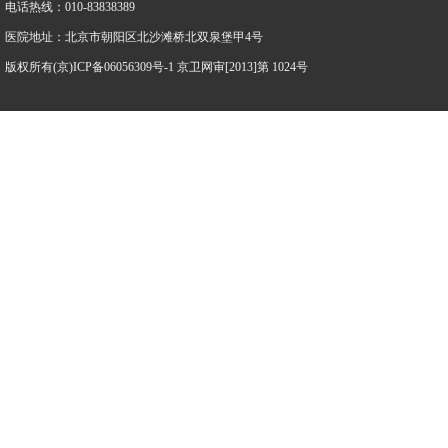
电话热线：010-83838389
医院地址：北京市朝阳区北沙滩桥北双泉堡甲4号
版权所有(京)ICP备06056309号-1 京卫网审[2013]第 1024号