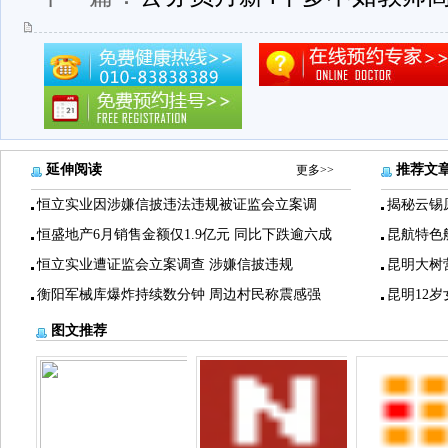
延伸阅读
推荐文
更多>>
恒立实业因涉嫌信披违法违规被证监会立案调
揭秘云锡
恒盛地产6月销售金额仅1.9亿元 同比下跌逾六成
昆航特色
恒立实业遭证监会立案调查 涉嫌信披违规
昆明大树
衡阳军械库爆炸持续数分钟 周边村民称震感强
昆明12
图文推荐