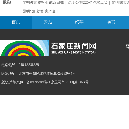
数独 :
昆明教师资格测试23日截
|
昆明公布225个淹水点负
|
昆明城市
昆明“营改增”房产交
|
首页
少儿
汽车
读书
电话热线：010-83838389
医院地址：北京市朝阳区北沙滩桥北双泉堡甲4号
版权所有(京)ICP备06056309号-1 京卫网审[2013]第 1024号