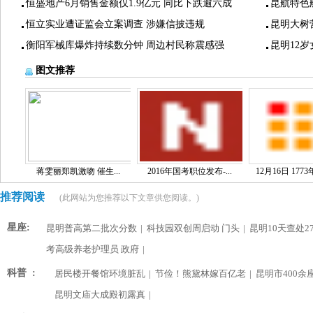
恒盛地产6月销售金额仅1.9亿元 同比下跌逾六成
昆航特色
恒立实业遭证监会立案调查 涉嫌信披违规
昆明大树
衡阳军械库爆炸持续数分钟 周边村民称震感强
昆明12
图文推荐
蒋雯丽郑凯激吻 催生...
2016年国考职位发布-...
12月16日 1773
推荐阅读
(此网站为您推荐以下文章供您阅读。)
星座:
昆明普高第二批次分数
|
科技园双创周启动 门头
|
昆明10天查处2
考高级养老护理员 政府
|
科普 :
居民楼开餐馆环境脏乱
|
节俭！熊黛林嫁百亿老
|
昆明市400余
昆明文庙大成殿初露真
|