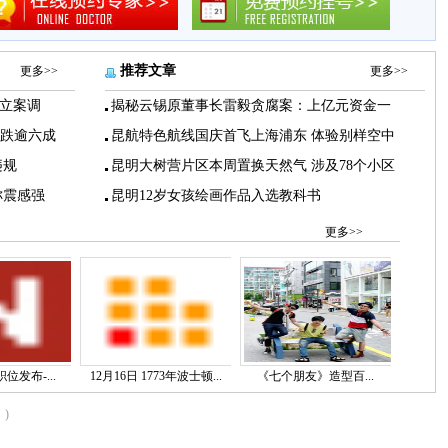
推荐文章
更多>>
更多>>
立案调
揭秘云锡原董事长雷毅贪腐案：上亿元资金一
下跌逾六成
昆航特色航线国庆首飞上海浦东 体验别样空中
违规
昆明大树营片区本周置换天然气 涉及78个小区
称震感强
昆明12岁女孩绘画作品入选教科书
更多>>
位发布-...
12月16日 1773年波士顿...
《七个朋友》造型百...
)