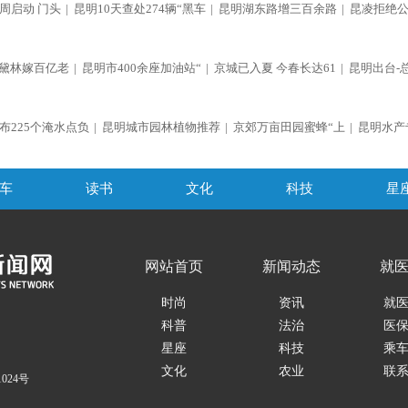
周启动 门头
|
昆明10天查处274辆“黑车
|
昆明湖东路增三百余路
|
昆凌拒绝
黛林嫁百亿老
|
昆明市400余座加油站“
|
京城已入夏 今春长达61
|
昆明出台-
布225个淹水点负
|
昆明城市园林植物推荐
|
京郊万亩田园蜜蜂“上
|
昆明水产
车
读书
文化
科技
星
网站首页
新闻动态
就
时尚
资讯
就
科普
法治
医
星座
科技
乘
文化
农业
联
1024号