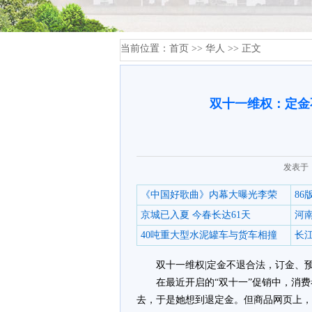
当前位置：
首页
>>
华人
>> 正文
双十一维权：定金
发表于：
《中国好歌曲》内幕大曝光李荣
8
京城已入夏 今春长达61天
河
40吨重大型水泥罐车与货车相撞
长江
双十一维权|定金不退合法，订金、
在最近开启的“双十一”促销中，消
去，于是她想到退定金。但商品网页上，