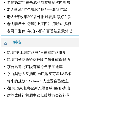
老奶奶27字家书感动网友曾多次向邻居
老人收藏“红色纸钞” 废品中淘到红军
老人6年收集300多件旧时农具 修好百岁
老夫妻绣出《清明上河图》 用断40多根
老两口退休5年拍65部方言普法剧意外成
科技
昆明“史上最烂路段”车家壁烂路修复
昆明部分商贩给荔枝喷二氧化硫保鲜 食
京台高速北京段有望今年年底通车
京白梨进入采摘期 市民购买可看认证标
将来的规划？Selina：人生要自己做主
-近两万家电商被列入黑名单 包括5家湖
这些成绩让首届中欧低碳城市会议花落