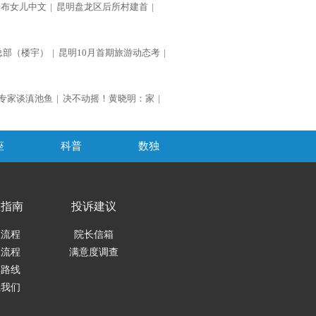
公布女儿中文
|
昆明盘龙区后所村建首
|
总部（楼宇）
|
昆明10月首期旅游动态考
|
专家谈滇池鱼
|
决不动摇！黄晓明：家
|
座
科普
数独
医指南
投诉建议
医流程
院长信箱
保流程
满意度调查
车路线
系我们