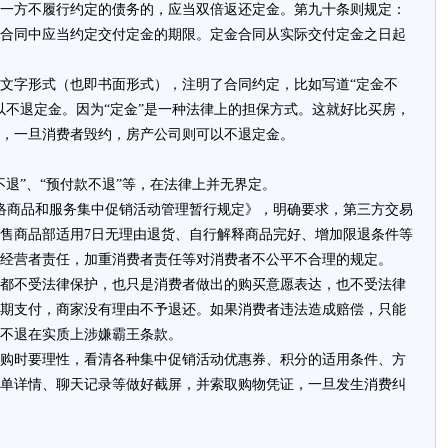
一方不履行约定的债务的，应当双倍返还定金。第九十条则规定：
合同中应当约定交付定金的期限。定金合同从实际交付定金之日起
文字形式（也即书面形式），注明了合同约定，比如写道“定金不
以不退定金。因为“定金”是一种法律上的担保方式。这就好比买房，
，一旦消费者毁约，房产公司则可以不退定金。
退”、“预付款不退”等，在法律上并无界定。
《网络商品和服务集中促销活动管理暂行规定》，明确要求，第三方交易
售商品部适用7日无理由退货、自行解释商品完好、增加限退条件等
经营者责任，加重消费者责任等对消费者不公平不合理的规定。
都不受法律保护，也只是消费者做出的购买意愿表达，也不受法律
期支付，商家没有理由不予退还。如果消费者违法造成赔偿，只能
不退在实质上涉嫌霸王条款。
购时要理性，看清各种集中促销活动优惠券、积分的适用条件、方
单详情、聊天记录等做好截屏，并索取购物凭证，一旦发生消费纠