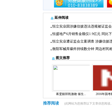
延伸阅读
恒立实业因涉嫌信披违法违规被证监会
恒盛地产6月销售金额仅1.9亿元 同比
恒立实业遭证监会立案调查 涉嫌信披
衡阳军械库爆炸持续数分钟 周边村民
图文推荐
蒋雯丽郑凯激吻 催生...
2016年国考职
推荐阅读
(此网站为您推荐以下文章供您阅读。