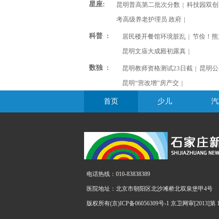
星座:
昆明普高第二批次分数
|
科技园双创
考高级养老护理员 政府
|
科普 :
居民楼开餐馆环境脏乱
|
节俭！熊
昆明文庙大成殿初露真
|
数独 :
昆明教师资格测试23日截
|
昆明公
昆明“营改增”房产交
|
首页
少儿
汽
电话热线：010-83838389
医院地址：北京市朝阳区北沙滩桥北双泉堡甲4号
版权所有(京)ICP备06056309号-1 京卫网审[2013]第 