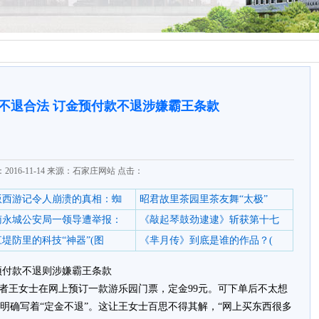
不退合法 订金预付款不退涉嫌霸王条款
2016-11-14 来源：石家庄网站 点击：
6版西游记令人崩溃的真相：蜘
昭君故里茶园里茶友舞“太极”
南永城公安局一领导遭举报：
《敲起琴鼓劲逮逮》斩获第十七
堤防里的科技“神器”(图
《芈月传》到底是谁的作品？(
预付款不退则涉嫌霸王条款
费者王女士在网上预订一款游乐园门票，定金99元。可下单后不太想
明确写着“定金不退”。这让王女士百思不得其解，“网上买东西很多