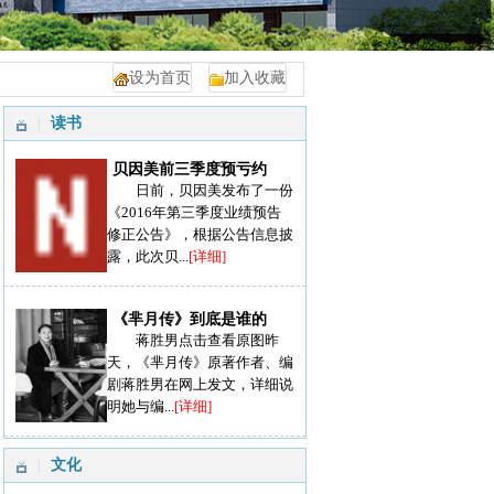
设为首页
加入收藏
读书
贝因美前三季度预亏约
日前，贝因美发布了一份
《2016年第三季度业绩预告
修正公告》，根据公告信息披
露，此次贝...
[详细]
《芈月传》到底是谁的
蒋胜男点击查看原图昨
天，《芈月传》原著作者、编
剧蒋胜男在网上发文，详细说
明她与编...
[详细]
文化