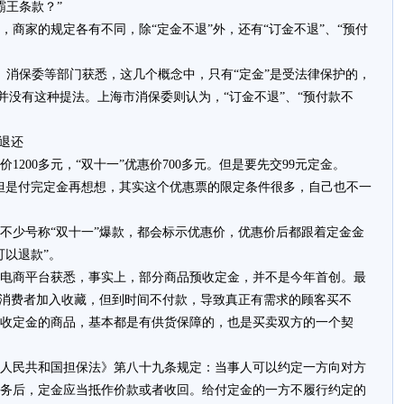
霸王条款？”
商家的规定各有不同，除“定金不退”外，还有“订金不退”、“预付
商、消保委等部门获悉，这几个概念中，只有“定金”是受法律保护的，
上并没有这种提法。上海市消保委则认为，“订金不退”、“预付款不
退还
200多元，“双十一”优惠价700多元。但是要先交99元定金。
但是付完定金再想想，其实这个优惠票的限定条件很多，自己也不一
不少号称“双十一”爆款，都会标示优惠价，优惠价后都跟着定金金
可以退款”。
电商平台获悉，事实上，部分商品预收定金，并不是今年首创。最
量消费者加入收藏，但到时间不付款，导致真正有需求的顾客买不
收定金的商品，基本都是有供货保障的，也是买卖双方的一个契
人民共和国担保法》第八十九条规定：当事人可以约定一方向对方
务后，定金应当抵作价款或者收回。给付定金的一方不履行约定的