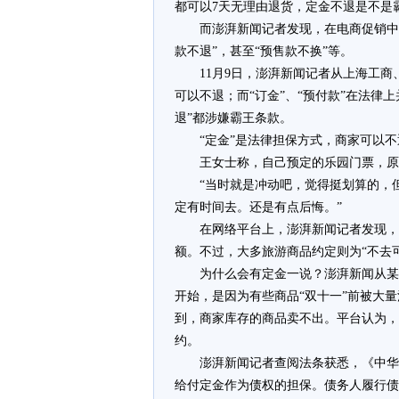
都可以7天无理由退货，定金不退是不是
而澎湃新闻记者发现，在电商促销中，
款不退”，甚至“预售款不换”等。
11月9日，澎湃新闻记者从上海工
可以不退；而“订金”、“预付款”在法律
退”都涉嫌霸王条款。
“定金”是法律担保方式，商家可以不
王女士称，自己预定的乐园门票，原价1
“当时就是冲动吧，觉得挺划算的，
定有时间去。还是有点后悔。”
在网络平台上，澎湃新闻记者发现，
额。不过，大多旅游商品约定则为“不去
为什么会有定金一说？澎湃新闻从某
开始，是因为有些商品“双十一”前被大
到，商家库存的商品卖不出。平台认为，
约。
澎湃新闻记者查阅法条获悉，《中华
给付定金作为债权的担保。债务人履行债