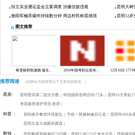
恒立实业遭证监会立案调查 涉嫌信披违规
昆明大树
衡阳军械库爆炸持续数分钟 周边村民称震感强
昆明12
图文推荐
蒋雯丽郑凯激吻 催生...
2016年国考职位发布-...
12月16日 1773
推荐阅读
(此网站为您推荐以下文章供您阅读。)
星座:
昆明普高第二批次分数
|
科技园双创周启动 门头
|
昆明10天查处2
考高级养老护理员 政府
|
科普 :
居民楼开餐馆环境脏乱
|
节俭！熊黛林嫁百亿老
|
昆明市400余
昆明文庙大成殿初露真
|
数独 :
昆明教师资格测试23日截
|
昆明公布225个淹水点负
|
昆明城市