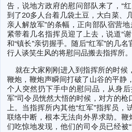
告，说地方政府的慰问部队来了，“红
到了20多人台着几袋土豆，大白菜、
亲人解放军”的条幅，正向部队宿营地
紧带着几名指挥员迎了上去，说道“谢
和“镇长”亲切握手。随后“红军”的几
行人谈笑生风的将慰问品搬去指挥所
就在大家刚刚进入到指挥所的时候
鞭炮，鞭炮声瞬间打破了山谷的平静，
个人突然扔下手中的慰问品，从身后
军”司令员恍然大悟的时候，对方的枪
上。当指挥所内其他“红军”指挥员，
联络中断，根本无法向外界求助。鞭炮
们吃惊地发现，他们的司令员已经被“