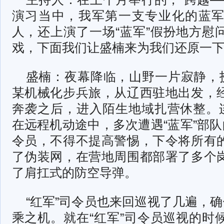
演习当中，我军第一支专业化的蓝
人，还上演了一场“蓝军”假扮地方慰
戏，下面我们让盛楠来为我们还原一
盛楠：夜幕降临，山野一片寂静，扮
某机械化步兵旅，从辽西驻地出发，
奔袭之后，进入陌生地域扎营休整。连
在远程机动途中，多次遭遇“蓝军”部队
令员，不得不提高警惕，下令将所有
了伪装网，在营地周围都部署了多个
了肩扛式的防空导弹。
“红军”司令员也来回巡视了几遍，确
乘之机。就在“红军”司令员巡视的时