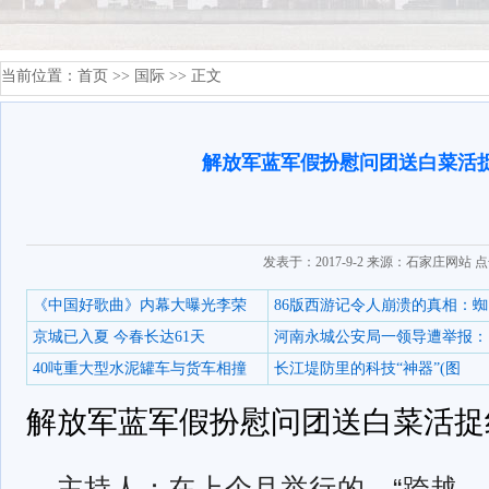
当前位置：
首页
>>
国际
>> 正文
解放军蓝军假扮慰问团送白菜活
发表于：2017-9-2 来源：石家庄网站 
《中国好歌曲》内幕大曝光李荣
86版西游记令人崩溃的真相：蜘
京城已入夏 今春长达61天
河南永城公安局一领导遭举报：
40吨重大型水泥罐车与货车相撞
长江堤防里的科技“神器”(图
解放军蓝军假扮慰问团送白菜活捉
主持人：在上个月举行的，“跨越——