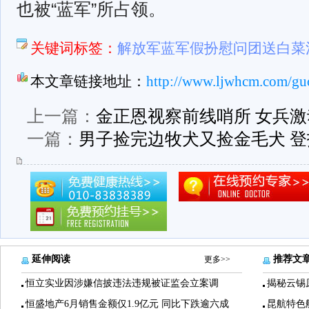
也被“蓝军”所占领。
关键词标签：
解放军蓝军假扮慰问团送白菜
本文章链接地址：
http://www.ljwhcm.com/guo
上一篇：
金正恩视察前线哨所 女兵激
一篇：
男子捡完边牧犬又捡金毛犬 
延伸阅读
推荐文
更多>>
恒立实业因涉嫌信披违法违规被证监会立案调
揭秘云锡
恒盛地产6月销售金额仅1.9亿元 同比下跌逾六成
昆航特色