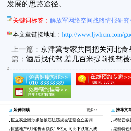
发展的思路途径。
关键词标签：
解放军网络空间战略情报研究
本文章链接地址：
http://www.ljwhcm.com/guo
上一篇：
京津冀专家共同把关河北食
篇：
酒后找代驾 差几百米提前换驾被
延伸阅读
推荐文
更多>>
恒立实业因涉嫌信披违法违规被证监会立案调
揭秘云锡
恒盛地产6月销售金额仅1.9亿元 同比下跌逾六成
昆航特色