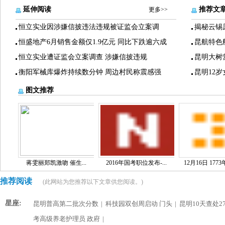
延伸阅读
推荐文
更多>>
恒立实业因涉嫌信披违法违规被证监会立案调
揭秘云锡
恒盛地产6月销售金额仅1.9亿元 同比下跌逾六成
昆航特色
恒立实业遭证监会立案调查 涉嫌信披违规
昆明大树
衡阳军械库爆炸持续数分钟 周边村民称震感强
昆明12
图文推荐
蒋雯丽郑凯激吻 催生...
2016年国考职位发布-...
12月16日 1773
推荐阅读
(此网站为您推荐以下文章供您阅读。)
星座:
昆明普高第二批次分数
|
科技园双创周启动 门头
|
昆明10天查处2
考高级养老护理员 政府
|