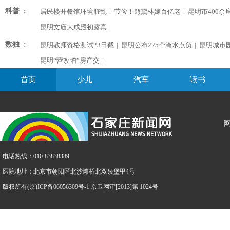
科普 :
居民楼开餐馆环境脏乱
|
节俭！熊黛林嫁百亿老
|
昆明市400余
昆明文庙大成殿初露真
|
数独 :
昆明教师资格测试23日截
|
昆明公布225个淹水点负
|
昆明城市
昆明“营改增”房产交
|
首页
少儿
汽车
读书
电话热线：010-83838389
医院地址：北京市朝阳区北沙滩桥北双泉堡甲4号
版权所有(京)ICP备06056309号-1 京卫网审[2013]第 1024号