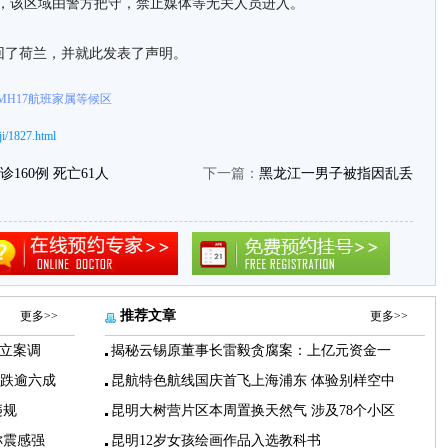
息，该区域由警方把守，禁止媒体等无关人员进入。
回了荷兰，并就此发表了声明。
H17航班家属等候区
i/1827.html
160例 死亡61人
下一篇：
黑龙江一男子被指因乱丢
推荐文章
更多>>
更多>>
立案调
揭秘云锡原董事长雷毅贪腐案：上亿元资金一
下跌逾六成
昆航特色航线国庆首飞上海浦东 体验别样空中
违规
昆明大树营片区本周置换天然气 涉及78个小区
称震感强
昆明12岁女孩绘画作品入选教科书