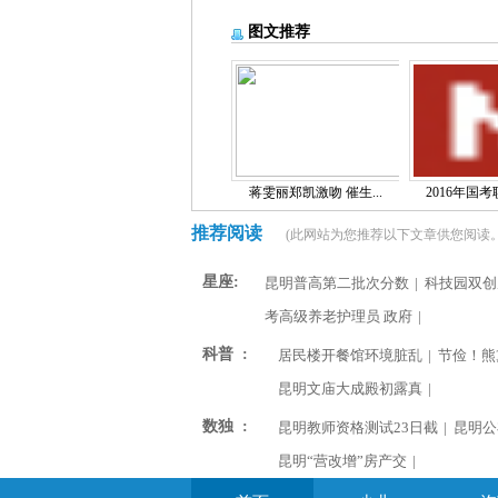
图文推荐
蒋雯丽郑凯激吻 催生...
2016年国考职
推荐阅读
(此网站为您推荐以下文章供您阅读。
星座:
昆明普高第二批次分数
|
科技园双创
考高级养老护理员 政府
|
科普 :
居民楼开餐馆环境脏乱
|
节俭！熊
昆明文庙大成殿初露真
|
数独 :
昆明教师资格测试23日截
|
昆明公
昆明“营改增”房产交
|