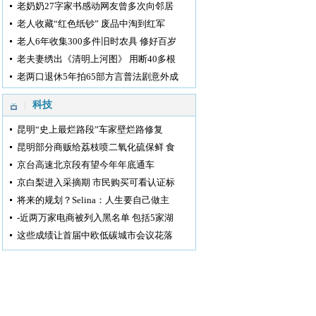
老奶奶27字家书感动网友曾多次向邻居
老人收藏“红色纸钞” 废品中淘到红军
老人6年收集300多件旧时农具 修好百岁
老夫妻绣出《清明上河图》 用断40多根
老两口退休5年拍65部方言普法剧意外成
科技
昆明“史上最烂路段”车家壁烂路修复
昆明部分商贩给荔枝喷二氧化硫保鲜 食
京台高速北京段有望今年年底通车
京白梨进入采摘期 市民购买可看认证标
将来的规划？Selina：人生要自己做主
-近两万家电商被列入黑名单 包括5家湖
这些成绩让首届中欧低碳城市会议花落