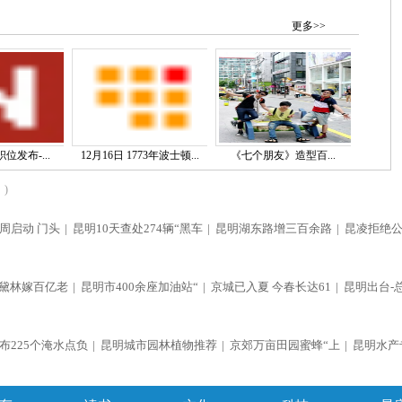
更多>>
位发布-...
12月16日 1773年波士顿...
《七个朋友》造型百...
)
周启动 门头
|
昆明10天查处274辆“黑车
|
昆明湖东路增三百余路
|
昆凌拒绝
黛林嫁百亿老
|
昆明市400余座加油站“
|
京城已入夏 今春长达61
|
昆明出台-
布225个淹水点负
|
昆明城市园林植物推荐
|
京郊万亩田园蜜蜂“上
|
昆明水产