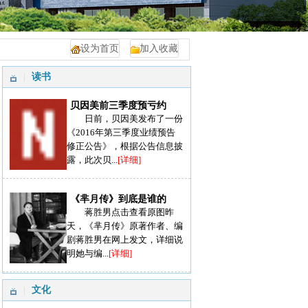
设为首页
加入收藏
读书
贝因美前三季度预亏约
日前，贝因美发布了一份
《2016年第三季度业绩预告
修正公告》，根据公告信息披
露，此次贝...
[详细]
《芈月传》到底是谁的
蒋胜男点击查看原图昨
天，《芈月传》原著作者、编
剧蒋胜男在网上发文，详细说
明她与编...
[详细]
文化