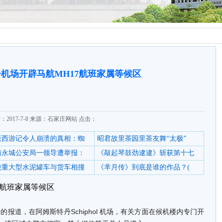
机场开辟马航MH17航班家属等候区
：2017-7-8 来源：石家庄网站 点击：
6版西游记令人崩溃的真相：蜘
昭君故里茶园里茶友舞“太极”
南永城公安局一领导遭举报：
《敲起琴鼓劲逮逮》斩获第十七
0吨重大型水泥罐车与货车相撞
《芈月传》到底是谁的作品？(
7航班家属等候区
报道，在阿姆斯特丹Schiphol 机场，有关方面在候机楼内专门开