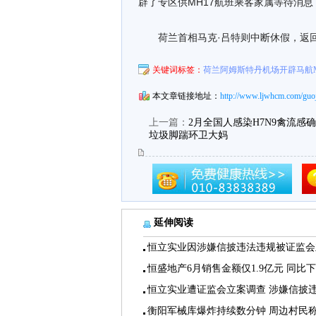
辟了专区供MH17航班乘客家属等待消
荷兰首相马克·吕特则中断休假，返
关键词标签：
荷兰阿姆斯特丹机场开辟马航M
本文章链接地址：
http://www.ljwhcm.com/guoj
上一篇：
2月全国人感染H7N9禽流感确诊
垃圾脚踹环卫大妈
延伸阅读
恒立实业因涉嫌信披违法违规被证监会
恒盛地产6月销售金额仅1.9亿元 同比
恒立实业遭证监会立案调查 涉嫌信披
衡阳军械库爆炸持续数分钟 周边村民