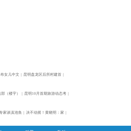
公布女儿中文
|
昆明盘龙区后所村建首
|
总部（楼宇）
|
昆明10月首期旅游动态考
|
专家谈滇池鱼
|
决不动摇！黄晓明：家
|